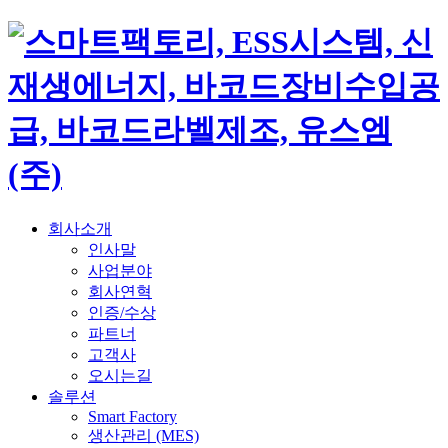
회사소개
인사말
사업분야
회사연혁
인증/수상
파트너
고객사
오시는길
솔루션
Smart Factory
생산관리 (MES)