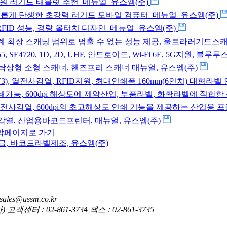
i 7 지원 러기드 태블릿 추천_메뉴얼_유스엠(주)
해 새롭게 탄생한 초강력 러기드 모바일 컴퓨터_메뉴얼_유스엠(주)
 RFID 성능, 경량 올터치 디자인_메뉴얼_유스엠(주)
D, 2D, 업계 최장 스캐닝 범위로 멈출 수 없는 성능 제공, 울트라러기
, SE55, SE4720, 1D, 2D, UHF, 안드로이드, Wi-Fi 6E, 5G지
2D, PDF, 탁상형 소형 스캐너, 핸즈프리 스캐너 매뉴얼, 유스엠(주)
B-EX6T3), 열전사감열, RFID지원, 최대인쇄폭 160mm(6인치) 대
4mm 인쇄가능, 600dpi 해상도에 제약산업, 부품라벨, 화확라벨에 적
430T), 열전사감열, 600dpi의 초고해상도 인쇄 기능을 제공하는 산업용
열전사감열, 산업용바코드프린터, 매뉴얼, 유스엠(주)
막페이지로 가기
es@ussm.co.kr
 : 02-861-3734 팩스 : 02-861-3735