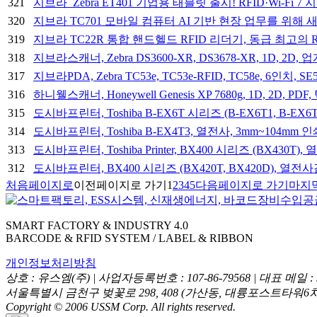
321
지브라_Zebra ET401 기업용 태블릿 출시! RFID·Wi-F
320
지브라 TC701 모바일 컴퓨터 AI 기반 현장 업무를 위
319
지브라 TC22R 통합 핸드헬드 RFID 리더기, 동급 최고의
318
지브라스캐너, Zebra DS3600-XR, DS3678-XR, 1
317
지브라PDA, Zebra TC53e, TC53e-RFID, TC58e, 6인치
316
하니웰스캐너, Honeywell Genesis XP 7680g, 1D, 
315
도시바프린터, Toshiba B-EX6T 시리즈 (B-EX6T1, 
314
도시바프린터, Toshiba B-EX4T3, 열전사, 3mm~10
313
도시바프린터, Toshiba Printer, BX400 시리즈 (BX
312
도시바프린터, BX400 시리즈 (BX420T, BX420D), 
처음페이지로
이전페이지로 가기
1
2
3
4
5
다음페이지로 가기
마지
SMART FACTORY & INDUSTRY 4.0
BARCODE & RFID SYSTEM / LABEL & RIBBON
개인정보처리방침
상호 : 유스엠(주) | 사업자등록번호 : 107-86-79568 | 대표 메일 : sal
서울특별시 금천구 벚꽃로 298, 408 (가산동, 대륭포스트타워6차) 고객센터
Copyright © 2006 USSM Corp. All rights reserved.