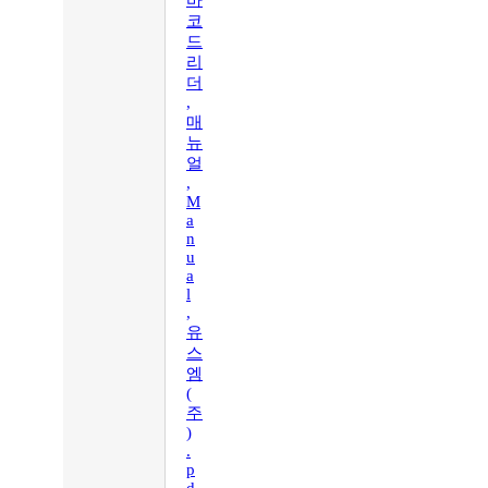
바
코
드
리
더
,
매
뉴
얼
,
M
a
n
u
a
l
,
유
스
엠
(
주
)
.
p