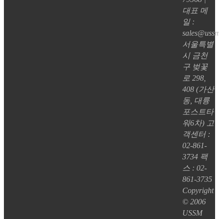
대표 메
일 :
sales@ussm
서울특별
시 금천
구 벚꽃
로 298,
408 (가산
동, 대륭
포스트타
워6차) 고
객센터 :
02-861-
3734 팩
스 : 02-
861-3735
Copyright
© 2006
USSM