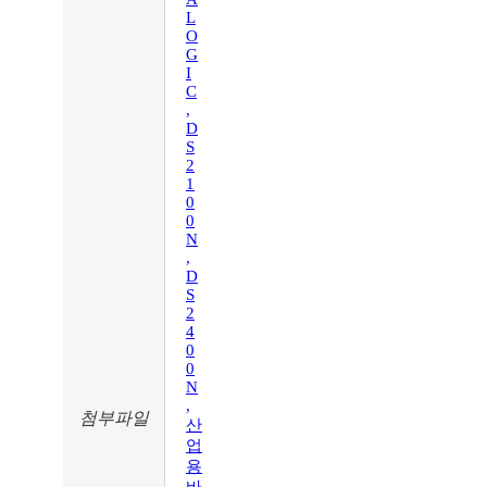
L
O
G
I
C
,
D
S
2
1
0
0
N
,
D
S
2
4
0
0
N
,
첨부파일
산
업
용