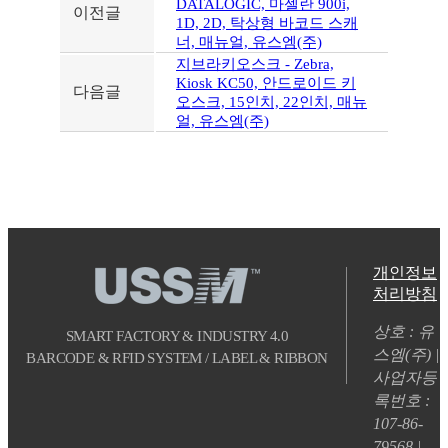
DATALOGIC, 마젤란 900i,
이전글
1D, 2D, 탁상형 바코드 스캐
너, 매뉴얼, 유스엠(주)
지브라키오스크 - Zebra,
Kiosk KC50, 안드로이드 키
다음글
오스크, 15인치, 22인치, 매뉴
얼, 유스엠(주)
개인정보
처리방침
상호 : 유
SMART FACTORY & INDUSTRY 4.0
스엠(주) |
BARCODE & RFID SYSTEM / LABEL & RIBBON
사업자등
록번호 :
107-86-
79568 |