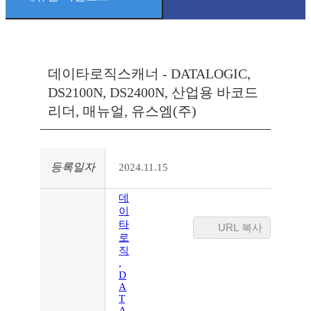
솔루션
공지사항
IT/AIDC
브로셔
데이타로직스캐너 - DATALOGIC,
온라인문의
DS2100N, DS2400N, 산업용 바코드
매뉴얼
리더, 매뉴얼, 유스엠(주)
드라이버
기술지원
등록일자
2024.11.15
데
이
타
URL 복사
로
직
,
D
A
T
A