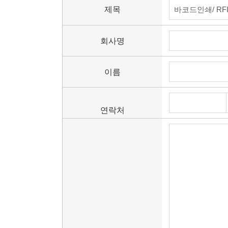
제목
솔루션
온
IT/AIDC
회사명
고객지원
이름
연락처