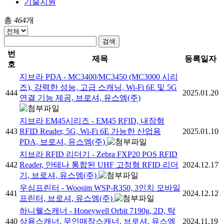
기술지원
총
464
개
검색
번
제목
등록일자
호
지브라 PDA - MC3400/MC3450 (MC3000 시리
즈), 강력한 성능, 고급 스캐닝, Wi-Fi 6E 및 5G
444
2025.01.20
연결 기능 제공, 브로셔, 유스엠(주)
지브라 EM45시리즈 - EM45 RFID, 내장형
443
RFID Reader, 5G, Wi-Fi 6E 가능한 산업용
2025.01.10
PDA, 브로셔, 유스엠(주)
지브라 RFID 리더기 - Zebra FXP20 POS RFID
442
Reader, 안테나 통합된 UHF 고정형 RFID 리더
2024.12.17
기, 브로셔, 유스엠(주)
우심프린터 - Woosim WSP-R350, 3인치 모바일
441
2024.12.12
프린터, 브로셔, 유스엠(주)
하니웰스캐너 - Honeywell Orbit 7190g, 2D, 탁
440
상용스캐너, 무인매장스캐너, 브로셔, 유스엠
2024.11.19