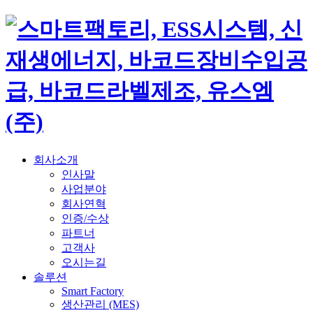
회사소개
인사말
사업분야
회사연혁
인증/수상
파트너
고객사
오시는길
솔루션
Smart Factory
생산관리 (MES)