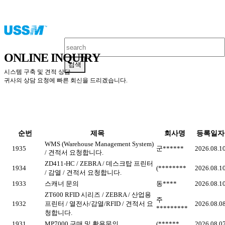
ONLINE INQUIRY
검색
시스템 구축 및 견적 상담
귀사의 상담 요청에 빠른 회신을 드리겠습니다.
순번
제목
회사명
등록일자
WMS (Warehouse Management System)
1935
군******
2026.08.1
/ 견적서 요청합니다.
ZD411-HC / ZEBRA / 데스크탑 프린터
1934
(********
2026.08.1
/ 감열 / 견적서 요청합니다.
1933
스캐너 문의
동****
2026.08.1
ZT600 RFID 시리즈 / ZEBRA / 산업용
주
1932
프린터 / 열전사/감열/RFID / 견적서 요
2026.08.0
*********
청합니다.
1931
MP7000 구매 및 활용문의
(******
2026.08.0