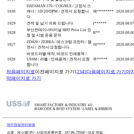
DATAMAN 370 / COGNEX / 고정식 스
1930
캐너 / 1D/2D/DPM / 견적서 요청합니
에********
2026.08.0
다.
1929
견적 및 납기 의뢰 드립니다.
(******
2026.08.0
부산컨테이너터미널 HHT Price List 요
1928
B**
2026.08.0
청 및 시범 운용 문의
ZD420 / ZEBRA / 데스크탑 프린터 / 열
1927
여****
2026.08.0
전사 / 견적서 요청합니다.
바코드라벨 제작, 바코드 인쇄용역 /
1926
USSM / 라벨 / 인쇄용역 / 견적서 요청
주*****
2026.08.0
합니다.
처음페이지로
이전페이지로 가기
1
2
3
4
5
다음페이지로 가기
마
막페이지로 가기
SMART FACTORY & INDUSTRY 4.0
BARCODE & RFID SYSTEM / LABEL & RIBBON
개인정보처리방침
상호 : 유스엠(주) | 사업자등록번호 : 107-86-79568 | 대표 메일 :