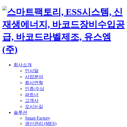
회사소개
인사말
사업분야
회사연혁
인증/수상
파트너
고객사
오시는길
솔루션
Smart Factory
생산관리 (MES)